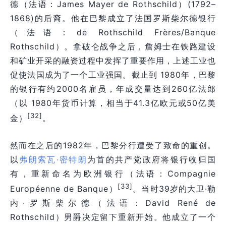
德（法语：James Mayer de Rothschild）(1792–
1868)的后裔。他在巴黎成立了法国罗斯柴尔德银行
（法语：de Rothschild Frères/Banque
Rothschild）。拿破仑战争之后，詹姆士在铁路建设
和矿业开采的融资过程中发挥了重要作用，上述工业也
促使法国成为了一个工业强国。截止到 1980年，巴黎
的银行有约2000名雇员，年成交量达到260亿法郎
（以 1980年货币计算，相当于41.3亿欧元或50亿美
[32]
金）
。
然而在之后的1982年，巴黎分行遭受了致命的重创。
以
弗朗索瓦·密特朗
为首的
共产
党政府将银行收归国
有，重新命名为欧洲银行（法语：Compagnie
[33]
Européenne de Banque）
。当时39岁的大卫·勒
内·罗斯柴尔德（法语：David René de
Rothschild）男爵决定留下重新开始。他成立了一个