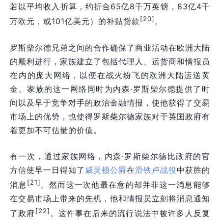
若以平均收入折算，约折合65亿8千万英镑，83亿4千
[20]
万欧元，或101亿美元）的补贴贷款
。
罗斯柴尔德兄弟之间的合作确保了商业活动在欧洲大陆
的顺利进行，家族建立了包括代理人、运货商和情报员
在内的庞大网络，以便在战火纷飞的欧洲大陆运送黄
金。家族的这一网络同时为内森·罗斯柴尔德提供了时
间以及早于竞争对手的政治金融情报，使他获得了交易
市场上的优势，也使得罗斯柴尔德家族对于英国政府有
着更加不可估量的价值。
有一次，通过家族网络，内森·罗斯柴尔德比政府的官
方信使早一日得知了
威灵顿公爵
在
滑铁卢战役
中获胜的
[21]
消息
。然而这一次他最在意的却并非这一消息能够
在交易市场上带来的先机，他和情报员立刻将消息通知
[22]
了政府
。这件事在后来的流行说法中被许多人反复