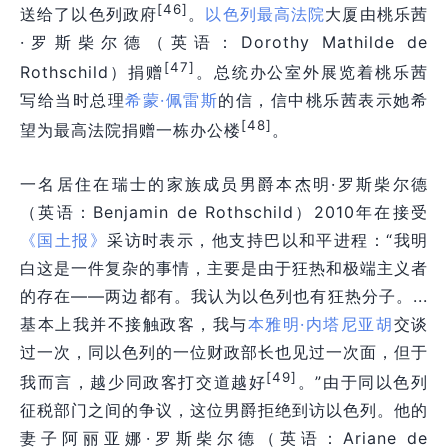
[46]
送给了以色列政府
。
以色列最高法院
大厦由桃乐茜
·罗斯柴尔德（英语：Dorothy Mathilde de
[47]
Rothschild）捐赠
。总统办公室外展览着桃乐茜
写给当时总理
希蒙·佩雷斯
的信，信中桃乐茜表示她希
[48]
望为最高法院捐赠一栋办公楼
。
一名居住在瑞士的家族成员男爵本杰明·罗斯柴尔德
（英语：Benjamin de Rothschild）2010年在接受
《国土报》
采访时表示，他支持巴以和平进程：“我明
白这是一件复杂的事情，主要是由于狂热和极端主义者
的存在——两边都有。我认为以色列也有狂热分子。...
基本上我并不接触政客，我与
本雅明·内塔尼亚胡
交谈
过一次，同以色列的一位
财政部
长也见过一次面，但于
[49]
我而言，越少同政客打交道越好
。”由于同以色列
征税部门之间的争议，这位男爵拒绝到访以色列。他的
妻子阿丽亚娜·罗斯柴尔德（英语：Ariane de