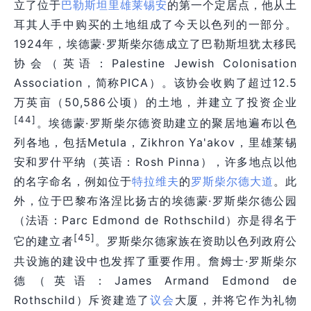
立了位于
巴勒斯坦
里雄莱锡安
的第一个定居点，他从土
耳其人手中购买的土地组成了今天以色列的一部分。
1924年，埃德蒙·罗斯柴尔德成立了巴勒斯坦犹太移民
协会（英语：Palestine Jewish Colonisation
Association，简称PICA）。该协会收购了超过12.5
万英亩（50,586公顷）的土地，并建立了投资企业
[44]
。埃德蒙·罗斯柴尔德资助建立的聚居地遍布以色
列各地，包括Metula，Zikhron Ya'akov，里雄莱锡
安和罗什平纳（英语：Rosh Pinna），许多地点以他
的名字命名，例如位于
特拉维夫
的
罗斯柴尔德大道
。此
外，位于巴黎布洛涅比扬古的埃德蒙·罗斯柴尔德公园
（法语：Parc Edmond de Rothschild）亦是得名于
[45]
它的建立者
。罗斯柴尔德家族在资助以色列政府公
共设施的建设中也发挥了重要作用。詹姆士·罗斯柴尔
德（英语：James Armand Edmond de
Rothschild）斥资建造了
议会
大厦，并将它作为礼物