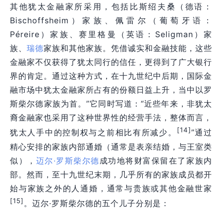
其他犹太金融家所采用，包括比斯绍夫桑（德语：
Bischoffsheim）家族、佩雷尔（葡萄牙语：
Péreire）家族、赛里格曼（英语：Seligman）家
族、
瑞德
家族和其他家族。凭借诚实和金融技能，这些
金融家不仅获得了犹太同行的信任，更得到了广大银行
界的肯定。通过这种方式，在十九世纪中后期，国际金
融市场中犹太金融家所占有的份额日益上升，当中以罗
斯柴尔德家族为首。”它同时写道：“近些年来，非犹太
裔金融家也采用了这种世界性的经营手法，整体而言，
[14]
犹太人手中的控制权与之前相比有所减少。
”通过
精心安排的家族内部通婚（通常是表亲结婚，与王室类
似），
迈尔·罗斯柴尔德
成功地将财富保留在了家族内
部。然而，至十九世纪末期，几乎所有的家族成员都开
始与家族之外的人通婚，通常与贵族或其他金融世家
[15]
。迈尔·罗斯柴尔德的五个儿子分别是：