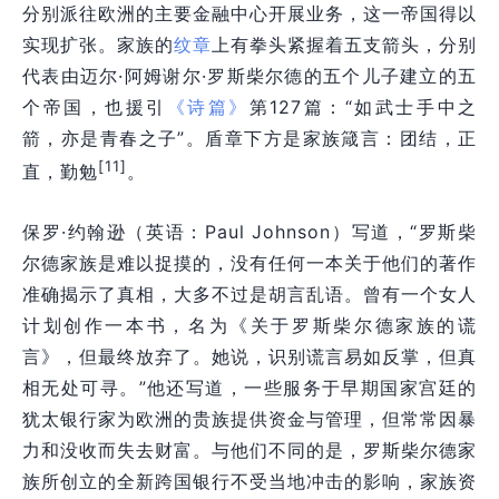
分别派往欧洲的主要金融中心开展业务，这一
帝国
得以
实现扩张。家族的
纹章
上有拳头紧握着五支箭头，分别
代表由迈尔·阿姆谢尔·罗斯柴尔德的五个儿子建立的五
个
帝国
，也援引
《诗篇》
第127篇：“如武士手中之
箭，亦是青春之子”。盾章下方是家族箴言：团结，正
[11]
直，勤勉
。
保罗·约翰逊（英语：Paul Johnson）写道，“罗斯柴
尔德家族是难以捉摸的，没有任何一本关于他们的著作
准确揭示了真相，大多不过是胡言乱语。曾有一个女人
计划创作一本书，名为《关于罗斯柴尔德家族的谎
言》，但最终放弃了。她说，识别谎言易如反掌，但真
相无处可寻。”他还写道，一些服务于早期国家宫廷的
犹太银行家为欧洲的贵族提供资金与管理，但常常因暴
力和没收而失去财富。与他们不同的是，罗斯柴尔德家
族所创立的全新跨国银行不受当地冲击的影响，家族资