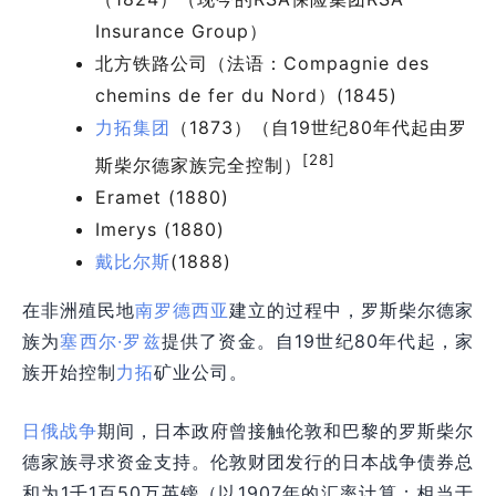
Insurance Group）
北方铁路公司（法语：Compagnie des
chemins de fer du Nord）(1845)
力拓集团
（1873）（自19世纪80年代起由罗
[28]
斯柴尔德家族完全控制）
Eramet (1880)
Imerys (1880)
戴比尔斯
(1888)
在非洲殖民地
南罗德西亚
建立的过程中，罗斯柴尔德家
族为
塞西尔·罗兹
提供了资金。自19世纪80年代起，家
族开始控制
力拓
矿业公司。
日俄战争
期间，日本政府曾接触伦敦和巴黎的罗斯柴尔
德家族寻求资金支持。伦敦财团发行的日本战争债券总
和为1千1百50万英镑（以1907年的汇率计算；相当于