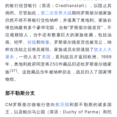
的银行信贷银行（英语：Creditanstalt），以阻止其
倒闭。尽管如此，
第二次世界大战
期间罗斯柴尔德家族
仍然不得不将银行交给纳粹，并逃离了奥地利。家族在
维也纳建有多个豪华宅邸，合称“罗斯柴尔德皇宫”，不
仅规模惊人，当中还有数量巨大的家族收藏，包括油
画、铠甲、
挂毯
和
雕像
。罗斯柴尔德皇宫也被充公，纳
粹在洗劫之后将其摧毁。家族成员全部逃脱了
犹太人
大
屠杀
，一些人去了
美国
，直到战后才返回欧洲。1999
年，奥地利政府同意将250件藏品归还给罗斯柴尔德家
[37]
族
。这批藏品当年被纳粹掠走，战后归入了国家博
物馆。
那不勒斯分支
CM罗斯柴尔德银行曾向
教宗国
和那不勒斯的诸多国
王，以及帕尔马公国（英语：Duchy of Parma）和托