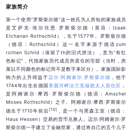
家族简介
第一个使用“罗斯柴尔德”这一姓氏为人所知的家族成员
是艾萨克·埃尔坎恩
·
罗斯柴尔德（英语：Izaak
Elchanan Rothschild），生于1577年。罗斯柴尔德
（德语：Rothschild）这一名字来源于德语zum
rothen Schild（保留了th的旧式拼法），意为“有红
色标记”，代指家族历代成员所居住的宅邸（当时，房
屋以不同颜色的标记而不是数字来区分）。家族国际影
响力的上升得益于
迈尔·阿姆谢尔·罗斯柴尔德
，他于
1744年出生在德国
美茵河畔法兰克福
犹太人居住区
，
是阿姆谢尔·摩西·罗斯柴尔德（德语：Amschel
Moses Rothschild）之子。阿姆谢尔·摩西·罗斯柴尔
[10]
德生于1710年前后
，是一个与黑森王室（德语：
Haus Hessen）交易的货币兑换人。迈尔·阿姆谢尔·罗
斯柴尔德一手建立了金融世家，通过将自己的五个儿子