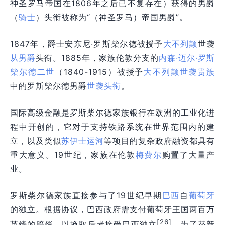
神圣罗马
帝国
在1806年之后已不复存在）获得的男爵
（
骑士
）头衔被称为“（神圣罗马）
帝国
男爵”。
1847年，爵士安东尼·罗斯柴尔德被授予
大不列颠
世袭
从男爵
头衔。1885年，家族伦敦分支的
内森·迈尔·罗斯
柴尔德二世
（1840-1915）被授予
大不列颠世袭贵族
中的罗斯柴尔德男爵
世袭头衔
。
国际高级金融是罗斯柴尔德家族银行在欧洲的工业化进
程中开创的，它对于支持铁路系统在世界范围内的建
立，以及类似
苏伊士运河
等项目的复杂政府融资都具有
重大意义。19世纪，家族在伦敦
梅费尔
购置了大量产
业。
罗斯柴尔德家族直接参与了19世纪早期
巴西
自
葡萄牙
的独立。根据协议，巴西政府需支付葡萄牙王国两百万
[26]
英镑的赔偿，以换取后者接受巴西独立
。为了替新