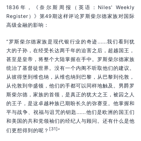
1836年，《奈尔斯周报（英语：Niles' Weekly
Register）》第49期这样评论罗斯柴尔德家族对国际
高级金融的影响：
“罗斯柴尔德家族是现代银行业的奇迹......我们看到犹
大的子孙，在经受长达两千年的迫害之后，超越国王，
甚至是皇帝，将整个大陆掌握在手中。罗斯柴尔德家族
统治了基督徒世界。没有一个内阁不听取他们的建议。
从彼得堡到维也纳，从维也纳到巴黎，从巴黎到伦敦，
从伦敦到华盛顿，他们的手都可以同样地触及。男爵罗
斯柴尔德，家族的首领，是真正的犹大之王，被囚之人
的王子，是这卓越种族已期盼长久的弥赛亚。他掌握和
平与战争、祝福与诅咒的钥匙......他们是欧洲的国王们
和美国的共和党领袖们的经纪人与顾问。还有什么是他
[31]
们更想得到的呢？
”