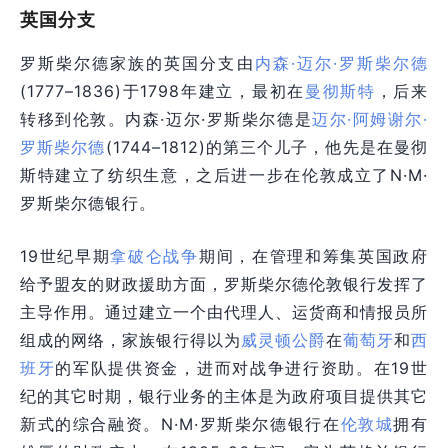
英国分支
罗斯柴尔德家族的英国分支由
内森·迈尔·罗斯柴尔德
(1777–1836)于1798年建立，最初在
曼彻斯特
，后来
转移到伦敦。内森·迈尔·罗斯柴尔德是
迈尔·阿姆谢尔·
罗斯柴尔德
(1744–1812)的第三个儿子，他先是在曼彻
斯特建立了纺织生意，之后进一步在伦敦成立了N·M·
罗斯柴尔德银行。
19世纪早期
拿破仑战争
期间，在管理和筹集英国政府
给予盟友的财政援助方面，罗斯柴尔德伦敦银行发挥了
主导作用。通过建立一个由代理人、运货商和情报员所
组成的网络，家族银行得以为
威灵顿公爵
在
葡萄牙
和
西
班牙
的军队提供资金，进而对战争进行资助。在19世
纪的其它时期，银行业务的主体是为政府项目提供其它
新式的综合融资。N·M·罗斯柴尔德银行在
伦敦城
拥有