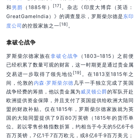
[17]
和
男爵
（1885年）
。杂志《印度大博弈（英语：
GreatGameIndia）》的调查显示，罗斯柴尔德是
东印
[18]
度公司
的控股家族之一
。
拿破仑战争
罗斯柴尔德家族在
拿破仑战争
（1803–1815）之前便
已经积累了数量可观的财富，这一时期更是通过贵金属
[19]
交易进一步取得了领先地位
。在1813至1815年之
间，伦敦的
内森·罗斯柴尔德
几乎一手独立完成了英国
战争经费的筹措，他以贵金属为
威灵顿公爵
的军队开赴
欧洲提供资金保障，并且支付了英国提供给欧洲大陆同
盟的财政补贴。仅在1815年，罗斯柴尔德家族就为英
国的大陆同盟提供了9百80万英镑（1815年的货币单
位。若以零售价格指数折算，约相当于今天的5亿6千6
百万英镑，7亿1千7百万欧元，或8亿6千9百万美元；