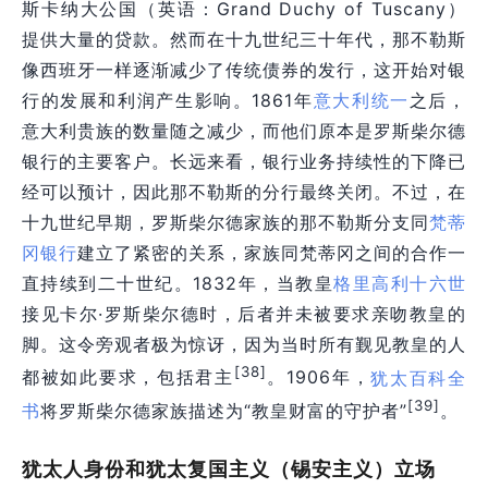
斯卡纳大公国（英语：Grand Duchy of Tuscany）
提供大量的贷款。然而在十九世纪三十年代，那不勒斯
像西班牙一样逐渐减少了传统债券的发行，这开始对银
行的发展和利润产生影响。1861年
意大利统一
之后，
意大利贵族的数量随之减少，而他们原本是罗斯柴尔德
银行的主要客户。长远来看，银行业务持续性的下降已
经可以预计，因此那不勒斯的分行最终关闭。不过，在
十九世纪早期，罗斯柴尔德家族的那不勒斯分支同
梵蒂
冈银行
建立了紧密的关系，家族同梵蒂冈之间的合作一
直持续到二十世纪。1832年，当教皇
格里高利十六世
接见卡尔·罗斯柴尔德时，后者并未被要求亲吻教皇的
脚。这令旁观者极为惊讶，因为当时所有觐见教皇的人
[38]
都被如此要求，包括君主
。1906年，
犹太百科全
[39]
书
将罗斯柴尔德家族描述为“教皇财富的守护者”
。
犹太人身份和犹太复国主义（锡安主义）立场