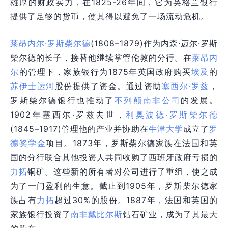
雄厚的财政实力，在1825-26年间，它为英格兰银行
提供了足够的货币，使其得以避免了一场流动危机。
莱昂内尔·罗斯柴尔德
(1808–1879)作为内森·迈尔·罗斯
柴尔德的长子，接替他继续掌管伦敦的分行。在
莱昂内
尔
的管理下，家族银行为1875年英国政府购买
埃及
的
苏伊士运河
股份提供了资金。通过资助
塞西尔·罗兹
，
罗斯柴尔德银行也推动了
不列颠南非公司
的发展。
1902年塞西尔·罗兹去世，
利奥波德·罗斯柴尔德
(1845–1917)管理他的产业并协助在
牛津大学
成立了
罗
德奖学金
项目。1873年，罗斯柴尔德家族在法国和英
国的分行联合其他投资人共同收购了西班牙政府亏损的
力拓
铜矿。这些新的所有者对公司进行了重组，使之成
为了一门盈利的生意。截止到1905年，罗斯柴尔德家
族占有
力拓
超过30%的股份。1887年，法国和英国的
家族银行投资了
南非
戴比尔斯
钻石矿业，成为了其最大