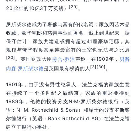
[29]
2012年的10亿3千万英镑）
。
罗斯柴尔德成为了奢侈与富有的代名词；家族因艺术品
收藏，豪华宅邸和慈善事业而著名。截止到世纪末，据
保守估计，家族共建造或拥有超过41座豪华宅邸，其
规模与奢华程度甚至连最富有的王室也无法与之比肩
[20]
。英国财政大臣
劳合·乔治
声称，在1909年，
男爵
[3]
[30]
内森·罗斯柴尔德
是英国最有权势的人
。
1901年，由于没有男性继承人，法兰克福的家族生意
在持续了一个多世纪之后结束。家族的重返要待到
19
89年
，伦敦的投资分支N·M·罗斯柴尔德银行（英
语：N. M. Rothschild & Sons）和瑞士的分支罗斯柴
尔德银行（英语：Bank Rothschild AG）在法兰克福
建立了银行办事处。