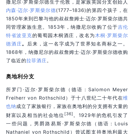
撒尼尔·罗斯柴尔德生于伦敦，是家族英国分支创始人
内森·迈尔·罗斯柴尔德
(1777–1836)的第四个孩子，在
1850年来到巴黎与他的叔叔詹姆士·迈尔·罗斯柴尔德共
同管理家族生意。1853年，纳撒尼尔收购了位于
吉伦
特省
波亚克
的葡萄园木桐酒庄，改名为
木桐·罗斯柴尔
德酒庄
。
后来，这一名字成为了世界知名商标之一。
1868年，纳撒尼尔的叔叔詹姆士·迈尔·罗斯柴尔德收购
了临近的
拉菲酒庄
。
奥地利分支
所罗门·迈尔·罗斯柴尔德（德语：Salomon Meyer
Freiherr von Rothschild）于十八世纪二十年代在
维
也纳
成立了家族银行，家族在奥地利的分支拥有大量的
[36]
财富以及相当的社会地位
。1929年的危机引发了
一些问题，男爵路易斯·罗斯柴尔德（德语：Louis
Nathaniel von Rothschild）曾试图支持奥地利最大