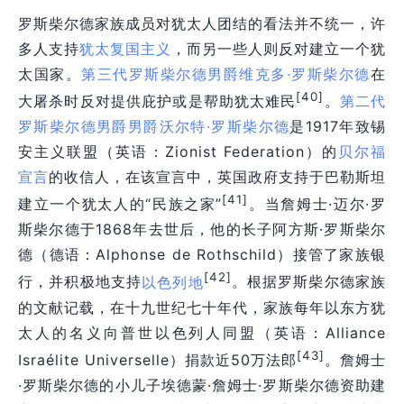
罗斯柴尔德家族成员对犹太人团结的看法并不统一，许
多人支持
犹太复国主义
，而另一些人则反对建立一个犹
太国家。
第三代罗斯柴尔德男爵维克多·罗斯柴尔德
在
[40]
大屠杀
时反对提供庇护或是帮助犹太难民
。
第二代
罗斯柴尔德男爵男爵沃尔特·罗斯柴尔德
是1917年致锡
安主义联盟（英语：Zionist Federation）的
贝尔福
宣言
的收信人，在该宣言中，英国政府支持于巴勒斯坦
[41]
建立一个犹太人的“民族之家”
。当詹姆士·迈尔·罗
斯柴尔德于1868年去世后，他的长子阿方斯·罗斯柴尔
德（德语：Alphonse de Rothschild）接管了家族银
[42]
行，并积极地支持
以色列地
。根据罗斯柴尔德家族
的文献记载，在十九世纪七十年代，家族每年以东方犹
太人的名义向普世以色列人同盟（英语：Alliance
[43]
Israélite Universelle）捐款近50万法郎
。詹姆士
·罗斯柴尔德的小儿子埃德蒙·詹姆士·罗斯柴尔德资助建