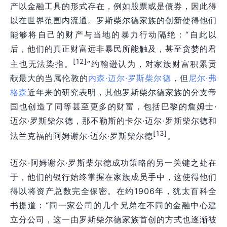
产以金融工具的形式存在，例如股票或是债券，因此得
以在世界范围内流通。罗斯柴尔德家族的创新使得他们
能够将自己的财产与当地的暴力行动隔绝：“自此以
后，他们的真正财富远非暴民所能触及，甚至贪婪的君
[12]
主也无法染指。
”约翰逊认为，对家族财富积累贡
献最大的当属伦敦的
内森·迈尔·罗斯柴尔德
，但
尼尔·弗
格森
近年来的研究表明，其他罗斯柴尔德家族的分支
帝
国
也创造了同等甚至更多的财富，包括巴黎的詹姆士·
迈尔·罗斯柴尔德，那不勒斯的卡尔·迈尔·罗斯柴尔德和
[13]
法兰克福的阿姆谢尔·迈尔·罗斯柴尔德
。
迈尔·阿姆谢尔·罗斯柴尔德成功策略的另一关键之处在
于，他们的银行始终掌握在家族成员手中，这使得他们
得以将资产总数完全保密。在约1906年，犹太百科全
书提道：“同一家公司的几个兄弟在不同的金融中心建
立分公司，这一由罗斯柴尔德家族首创的方式也逐渐被