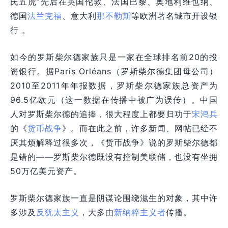
氏五虎”先后在英国伦敦、法国巴黎、奥地利维也纳、
德国
法兰克福
、意大利
那不勒斯
等欧洲著名城市开设银
行 。
如今的罗斯柴尔德家族只是一家在全球排名前20的投
资银行。据Paris Orléans（罗斯柴尔德集团母公司）
2010至2011年年报数据，罗斯柴尔德家族总资产为
96.5亿欧元（这一数据在传播中被广为误传）。中国
人对罗斯柴尔德的追捧，很大程度上都要归功于
宋鸿兵
的《
货币战争
》。而在此之前，许多新闻、网帖已经不
厌其烦解释过很多次，《货币战争》说的罗斯柴尔德都
是错的——罗斯柴尔德既没有控制美联储，也没有坐拥
50万亿美元资产。
罗斯柴尔德家族一直是阴谋论围绕滋生的对象，其中许
多涉及
反犹太主义
，大多由
新纳粹主义者
传播。