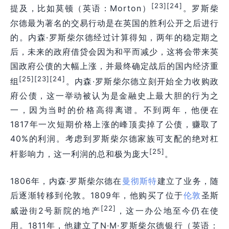
[23]
[24]
提及，比如莫顿（英语：Morton）
。罗斯柴
尔德最为著名的交易行动是在英国的胜利公开之后进行
的。内森·罗斯柴尔德经过计算得知，两年的稳定期之
后，未来的政府借贷会因为和平而减少，这将会带来英
国政府公债的大幅上涨，并最终确定战后的国内经济重
[25]
[23]
[24]
组
。内森·罗斯柴尔德立刻开始全力收购政
府公债，这一举动被认为是金融史上最大胆的行为之
一，因为当时的价格高得离谱。不到两年，他便在
1817年一次短期价格上涨的峰顶卖掉了公债，赚取了
40%的利润。考虑到罗斯柴尔德家族可支配的绝对杠
[25]
杆影响力，这一利润的总和极为庞大
。
1806年，内森·罗斯柴尔德在
曼彻斯特
建立了业务，随
后逐渐转移到伦敦。1809年，他购买了位于
伦敦
圣斯
[22]
威逊街2号新院的地产
，这一办公地至今仍在使
用。1811年，他建立了N·M·罗斯柴尔德银行（英语：