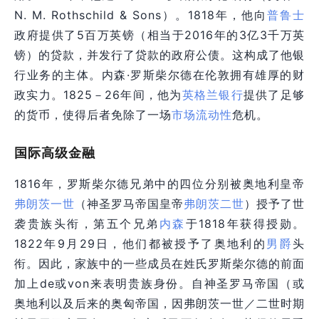
N. M. Rothschild & Sons）。1818年，他向
普鲁士
政府提供了5百万英镑（相当于2016年的3亿3千万英
镑）的贷款，并发行了贷款的政府公债。这构成了他银
行业务的主体。内森·罗斯柴尔德在伦敦拥有雄厚的财
政实力。1825－26年间，他为
英格兰银行
提供了足够
的货币，使得后者免除了一场
市场流动性
危机。
国际高级金融
1816年，罗斯柴尔德兄弟中的四位分别被奥地利皇帝
弗朗茨一世
（神圣罗马
帝国
皇帝
弗朗茨二世
）授予了世
袭贵族头衔，第五个兄弟
内森
于1818年获得授勋。
1822年9月29日，他们都被授予了奥地利的
男爵
头
衔。因此，家族中的一些成员在姓氏罗斯柴尔德的前面
加上de或von来表明贵族身份。自神圣罗马
帝国
（或
奥地利以及后来的奥匈
帝国
，因弗朗茨一世／二世时期