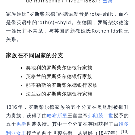
de Rothschild）(1792–1868)：
巴黎
家族姓氏“罗斯柴尔德”的德语发音是rote-shilt，而不
是像英语中的roth(s)-chyld。在德国，罗斯柴尔德这
一姓氏并不常见，与英国的新教姓氏Rothchilds也无
关系。
家族在不同国家的分支
奥地利的罗斯柴尔德银行家族
英格兰的罗斯柴尔德银行家族
那不勒斯的罗斯柴尔德银行家族
法兰西的罗斯柴尔德银行家族
1816年，罗斯柴尔德家族的五个分支在奥地利被擢升
为贵族，获得了由
哈布斯堡
王室皇帝
弗朗茨二世
授予的
五个
男爵
世袭头衔。其中一个分支在英国获得了由
维多
[16]
利亚女王
授予的两个世袭头衔：从男爵（1847年）