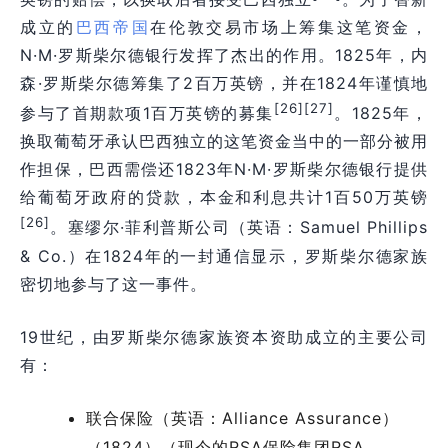
成立的
巴西
帝国
在伦敦交易市场上筹集这笔资金，
N·M·罗斯柴尔德银行发挥了杰出的作用。1825年，内
森·罗斯柴尔德筹集了2百万英镑，并在1824年谨慎地
[26]
[27]
参与了首期款项1百万英镑的募集
。1825年，
换取葡萄牙承认巴西独立的这笔资金当中的一部分被用
作担保，巴西需偿还1823年N·M·罗斯柴尔德银行提供
给葡萄牙政府的贷款，本金和利息共计1百50万英镑
[26]
。塞缪尔·菲利普斯公司（英语：Samuel Phillips
& Co.）在1824年的一封通信显示，罗斯柴尔德家族
密切地参与了这一事件。
19世纪，由罗斯柴尔德家族资本资助成立的主要公司
有：
联合保险（英语：Alliance Assurance）
（1824）（现今的RSA保险集团RSA