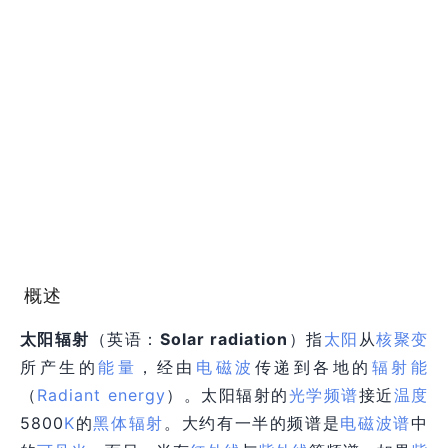
概述
太阳辐射
（
英语：
Solar radiation
）指
太阳
从
核聚变
所产生的
能量
，经由
电磁波
传递到各地的
辐射能
（
Radiant energy
）。太阳辐射的
光学频谱
接近
温度
5800
K
的
黑体辐射
。大约有一半的频谱是
电磁波谱
中