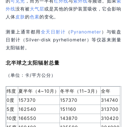
的
可见光
，而另一半有
红外线
与
紫外线
等频谱。如果
紫
外线
没有被
大气层
或是其他的保护装置吸收，它会影响
人体
皮肤
的
色素
的变化。
测量上通常都用
全天日射计
（
Pyranometer
）与银盘
日射计（Silver-disk pyrheliometer）等仪器来测量
太阳辐射。
北半球之太阳辐射总量
（单位：卡/平方公分）
纬度
夏半年（4~10月）
冬半年（11~3月）
全年
0度
157370
157370
314740
5度
162540
151160
313700
10度
166550
143870
310420